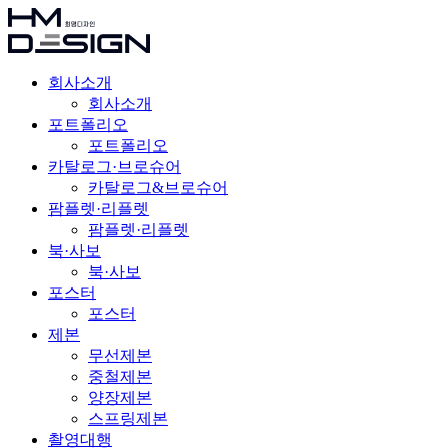
회사소개
회사소개
포트폴리오
포트폴리오
카탈로그·브로슈어
카탈로그&브로슈어
팜플렛·리플렛
팜플렛·리플렛
북·사보
북·사보
포스터
포스터
제본
무선제본
중철제본
양장제본
스프링제본
촬영대행