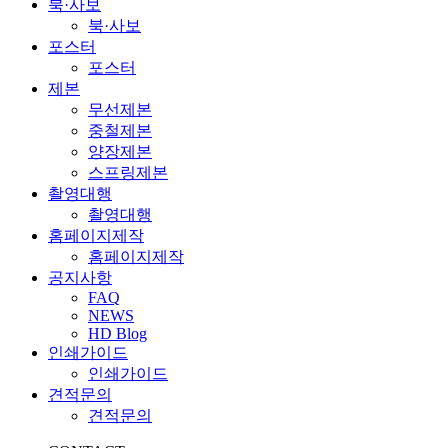
북·사보
북·사보
포스터
포스터
제본
무선제본
중철제본
양장제본
스프링제본
촬영대행
촬영대행
홈페이지제작
홈페이지제작
공지사항
FAQ
NEWS
HD Blog
인쇄가이드
인쇄가이드
견적문의
견적문의