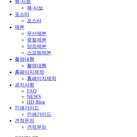
북·사보
북·사보
포스터
포스터
제본
무선제본
중철제본
양장제본
스프링제본
촬영대행
촬영대행
홈페이지제작
홈페이지제작
공지사항
FAQ
NEWS
HD Blog
인쇄가이드
인쇄가이드
견적문의
견적문의