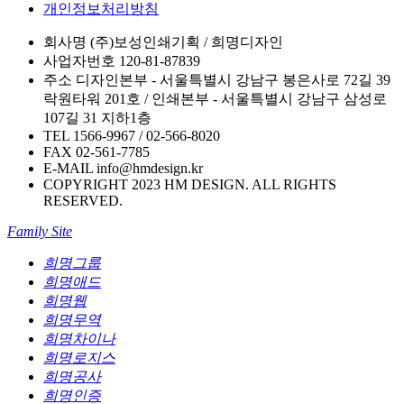
개인정보처리방침
회사명
(주)보성인쇄기획 / 희명디자인
사업자번호
120-81-87839
주소
디자인본부 - 서울특별시 강남구 봉은사로 72길 39
락원타워 201호 / 인쇄본부 - 서울특별시 강남구 삼성로
107길 31 지하1층
TEL
1566-9967 / 02-566-8020
FAX
02-561-7785
E-MAIL
info@hmdesign.kr
COPYRIGHT 2023 HM DESIGN. ALL RIGHTS
RESERVED.
Family Site
희명그룹
희명애드
희명웹
희명무역
희명차이나
희명로지스
희명공사
희명인증