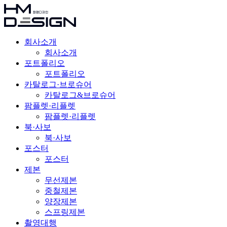
회사소개
회사소개
포트폴리오
포트폴리오
카탈로그·브로슈어
카탈로그&브로슈어
팜플렛·리플렛
팜플렛·리플렛
북·사보
북·사보
포스터
포스터
제본
무선제본
중철제본
양장제본
스프링제본
촬영대행