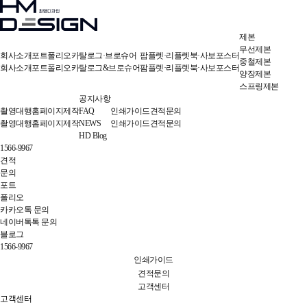
제본
무선제본
회사소개
포트폴리오
카탈로그·브로슈어
팜플렛·리플렛
북·사보
포스터
중철제본
회사소개
포트폴리오
카탈로그&브로슈어
팜플렛·리플렛
북·사보
포스터
양장제본
스프링제본
공지사항
촬영대행
홈페이지제작
FAQ
인쇄가이드
견적문의
촬영대행
홈페이지제작
NEWS
인쇄가이드
견적문의
HD Blog
1566-9967
견적
문의
포트
폴리오
카카오톡 문의
네이버톡톡 문의
블로그
1566-9967
인쇄가이드
견적문의
고객센터
고객센터