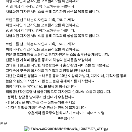
희명디자인의 감각있는 포트폴리오를 확인하세요.
20년 이상의 디자인 경력과 노하우는 다릅니다.
차별화된 디자인 서비스를 통해 고객과의 상생을 목표로 합니다.
트렌드를 선도하는 디자인과 기획, 그리고 제작
희명디자인의 감각있는 포트폴리오를 확인하세요.
20년 이상의 디자인 경력과 노하우는 다릅니다.
차별화된 디자인 서비스를 통해 고객과의 상생을 목표로 합니다.
트렌드를 선도하는 디자인과 기획, 그리고 제작
희명디자인의 감각있는 포트폴리오를 확인하세요.
전문 포토그래퍼를 보유한 희명디자인은 원스톱 솔루션을 제공합니다.
전문화된 기획과 촬영을 통하여 최상의 결과물을 보장하며
인쇄물에 필요한 다양한 제품촬영부터 출장 촬영 서비스를 받아보세요.
고객중심 맞춤형 웹사이트 제작업체 희명웹을 만나보세요.
다년간 축적된 경험과 노하우를 통해 10년 이상의 개발자, 디자이너, 기획자를 통해
높은 숙련도의 작업자가 완성도 높은 홈페이지를 제작합니다.
희명디자인은 직영인쇄소를 보유한 회사입니다.
직접생산확인증명서 발급기업으로 디자인과 인쇄서비스를 제공합니다.
- 정확한 상담을 남겨주시면 안내가 수월합니다.
- 방문 상담을 희망하실 경우 전화문의를 주세요.
- 디자인작업을 제외한 단순 인쇄는 진행이 불가합니다.
수첩제작
한국무역협회 제2기 트레이드 리더스 포럼
#수첩제작
본문