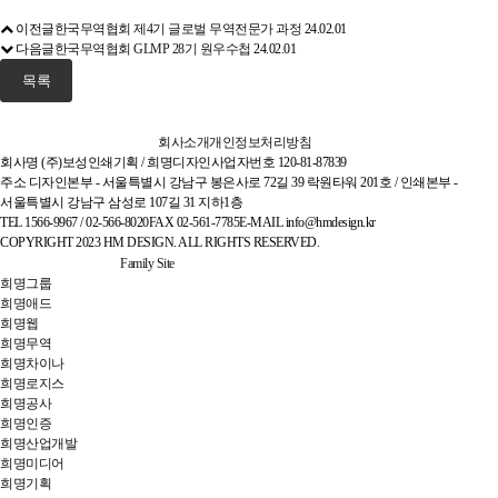
이전글
한국무역협회 제4기 글로벌 무역전문가 과정
24.02.01
다음글
한국무역협회 GLMP 28기 원우수첩
24.02.01
목록
회사소개
개인정보처리방침
회사명
(주)보성인쇄기획 / 희명디자인
사업자번호
120-81-87839
주소
디자인본부 - 서울특별시 강남구 봉은사로 72길 39 락원타워 201호 / 인쇄본부 -
서울특별시 강남구 삼성로 107길 31 지하1층
TEL
1566-9967 / 02-566-8020
FAX
02-561-7785
E-MAIL
info@hmdesign.kr
COPYRIGHT 2023 HM DESIGN. ALL RIGHTS RESERVED.
Family Site
희명그룹
희명애드
희명웹
희명무역
희명차이나
희명로지스
희명공사
희명인증
희명산업개발
희명미디어
희명기획