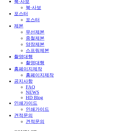
북·사보
북·사보
포스터
포스터
제본
무선제본
중철제본
양장제본
스프링제본
촬영대행
촬영대행
홈페이지제작
홈페이지제작
공지사항
FAQ
NEWS
HD Blog
인쇄가이드
인쇄가이드
견적문의
견적문의