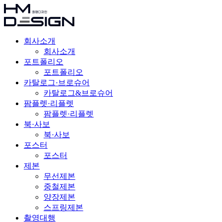
회사소개
회사소개
포트폴리오
포트폴리오
카탈로그·브로슈어
카탈로그&브로슈어
팜플렛·리플렛
팜플렛·리플렛
북·사보
북·사보
포스터
포스터
제본
무선제본
중철제본
양장제본
스프링제본
촬영대행