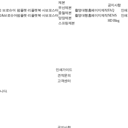
제본
공지사항
무선제본
그·브로슈어
팜플렛·리플렛
북·사보
포스터
촬영대행
홈페이지제작
FAQ
인쇄
중철제본
그&브로슈어
팜플렛·리플렛
북·사보
포스터
촬영대행
홈페이지제작
NEWS
인쇄
양장제본
HD Blog
스프링제본
인쇄가이드
견적문의
고객센터
니다.
공지사항