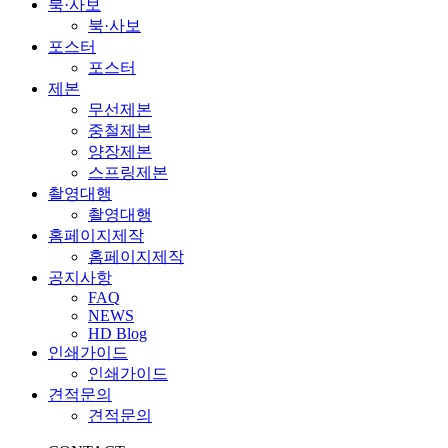
북·사보
북·사보
포스터
포스터
제본
무선제본
중철제본
양장제본
스프링제본
촬영대행
촬영대행
홈페이지제작
홈페이지제작
공지사항
FAQ
NEWS
HD Blog
인쇄가이드
인쇄가이드
견적문의
견적문의