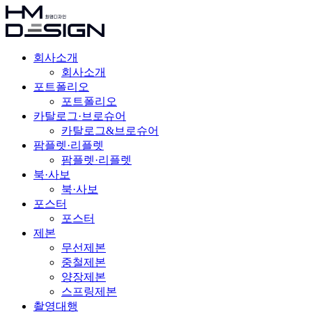
회사소개
회사소개
포트폴리오
포트폴리오
카탈로그·브로슈어
카탈로그&브로슈어
팜플렛·리플렛
팜플렛·리플렛
북·사보
북·사보
포스터
포스터
제본
무선제본
중철제본
양장제본
스프링제본
촬영대행