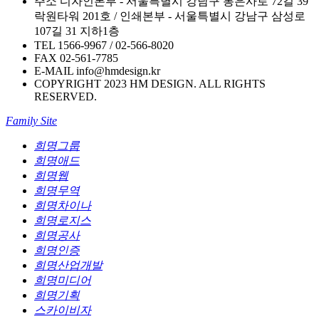
주소
디자인본부 - 서울특별시 강남구 봉은사로 72길 39
락원타워 201호 / 인쇄본부 - 서울특별시 강남구 삼성로
107길 31 지하1층
TEL
1566-9967 / 02-566-8020
FAX
02-561-7785
E-MAIL
info@hmdesign.kr
COPYRIGHT 2023 HM DESIGN. ALL RIGHTS
RESERVED.
Family Site
희명그룹
희명애드
희명웹
희명무역
희명차이나
희명로지스
희명공사
희명인증
희명산업개발
희명미디어
희명기획
스카이비자