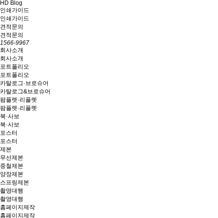
HD Blog
인쇄가이드
인쇄가이드
견적문의
견적문의
1566-9967
회사소개
회사소개
포트폴리오
포트폴리오
카탈로그·브로슈어
카탈로그&브로슈어
팜플렛·리플렛
팜플렛·리플렛
북·사보
북·사보
포스터
포스터
제본
무선제본
중철제본
양장제본
스프링제본
촬영대행
촬영대행
홈페이지제작
홈페이지제작