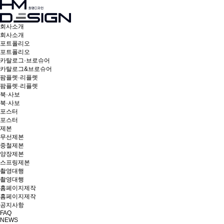
회사소개
회사소개
포트폴리오
포트폴리오
카탈로그·브로슈어
카탈로그&브로슈어
팜플렛·리플렛
팜플렛·리플렛
북·사보
북·사보
포스터
포스터
제본
무선제본
중철제본
양장제본
스프링제본
촬영대행
촬영대행
홈페이지제작
홈페이지제작
공지사항
FAQ
NEWS