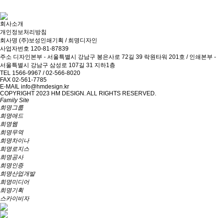
회사소개
개인정보처리방침
회사명
(주)보성인쇄기획 / 희명디자인
사업자번호
120-81-87839
주소
디자인본부 - 서울특별시 강남구 봉은사로 72길 39 락원타워 201호 / 인쇄본부 -
서울특별시 강남구 삼성로 107길 31 지하1층
TEL
1566-9967 / 02-566-8020
FAX
02-561-7785
E-MAIL
info@hmdesign.kr
COPYRIGHT 2023 HM DESIGN. ALL RIGHTS RESERVED.
Family Site
희명그룹
희명애드
희명웹
희명무역
희명차이나
희명로지스
희명공사
희명인증
희명산업개발
희명미디어
희명기획
스카이비자