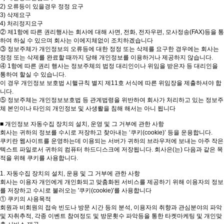
2) 오류등이 있을경우 정정 요구
3) 삭제요구
4) 처리정지요구
② 제1항에 따른 권리행사는 회사에 대해 사면, 전화, 전자우편, 모사정송(FAX)등을 통
하여 하실 수 있으며 회사는 이에지체없이 조치하겠습니다
③ 정보주체가 개인정보의 오류등에 대한 정정 또는 삭제를 요구한 경우에는 회사는
정정 또는 삭제를 완료할 때까지 당해 개인정보를 이용하거나 제공하지 않습니다.
④ 1항에 따른 권리 행사는 정보주체의 법정 대리인이나 위임을 받은자 등 대리인을
통하여 할실 수 있습니다.
이 경우 개인정보 보호법 시핼규칙 별지 제11호 서식에 따른 위임장을 제출하셔야 합
니다.
⑤ 정보주체는 개인정보보호법 등 관계법령을 위반하여 회사가 처리하고 있는 정보주
체 본인이나 타인의 개인정보 및 사생뢀을 침해 해서는 아니 됩니다
■ 개인정보 자동수집 장치의 설치, 운영 및 그 거부에 관한 사항
회사는 귀하의 정보를 수시로 저장하고 찾아내는 ‘쿠키(cookie)’ 등을 운용합니다.
쿠키란 웹사이트를 운영하는데 이용되는 서버가 귀하의 브라우저에 보내는 아주 작은
텍스트 파일로서 귀하의 컴퓨터 하드디스크에 저장됩니다. 회사은(는) 다음과 같은 목
적을 위해 쿠키를 사용합니다.
1. 자동수집 장치의 설치, 운용 및 그 거부에 관한 사항
회사는 이용자 개인에게 개인화되고 맞춤화된 서비스를 제공하기 위해 이용자의 정보
를 저장하고 수시로 불러오는 '쿠키(cookie)'를 사용합니다
① 쿠키의 사용목적
회원과 비회원의 접속 빈도나 방문 시간 등의 분석, 이용자의 취향과 관심분야의 파악
및 자취추적, 각종 이벤트 참여정도 및 방문횟수 파악등을 통한 타켓마케팅 및 개인맞